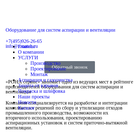
Оборудование для систем аспирации и вентиляции
+7(495)926-26-65
info@ronateh.ru
Главная
О компании
УСЛУГИ
Производство
Обратный звонок
Проектирование
Монтаж
Аспирация и газоочистка
«РОНА сервис» занимает одно из ведущих мест в рейтинге
Защита от взрывов
производителей оборудования для систем аспирации и
Покраска и шлифовка
вентиляции
Наши проекты
Новости
Компания специализируется на разработке и интеграции
комплексных решений по сбору и утилизации отходов
Каталог
промышленного производства, возможности их
вторичного использования, проектированию
аспирационных установок и систем приточно-вытяжной
вентиляции.