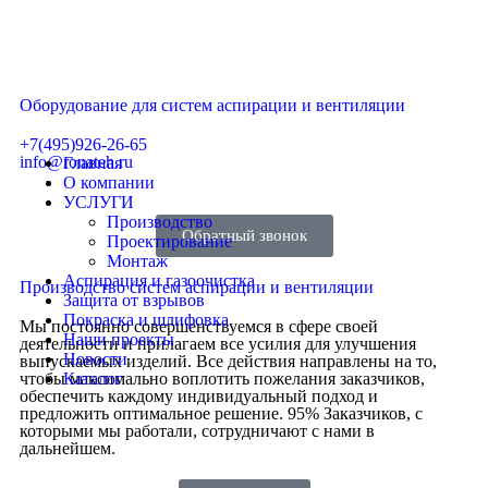
Оборудование для систем аспирации и вентиляции
+7(495)926-26-65
info@ronateh.ru
Главная
О компании
УСЛУГИ
Производство
Обратный звонок
Проектирование
Монтаж
Аспирация и газоочистка
Производство систем аспирации и вентиляции
Защита от взрывов
Покраска и шлифовка
Мы постоянно совершенствуемся в сфере своей
Наши проекты
деятельности и прилагаем все усилия для улучшения
Новости
выпускаемых изделий. Все действия направлены на то,
чтобы максимально воплотить пожелания заказчиков,
Каталог
обеспечить каждому индивидуальный подход и
предложить оптимальное решение. 95% Заказчиков, с
которыми мы работали, сотрудничают с нами в
дальнейшем.