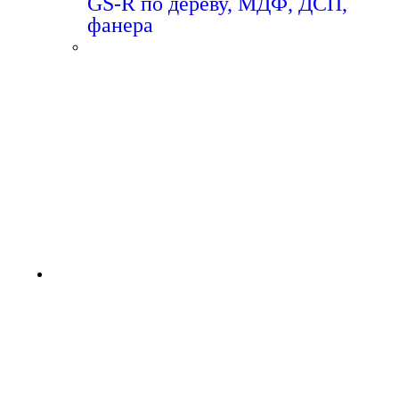
GS-R по дереву, МДФ, ДСП,
фанера