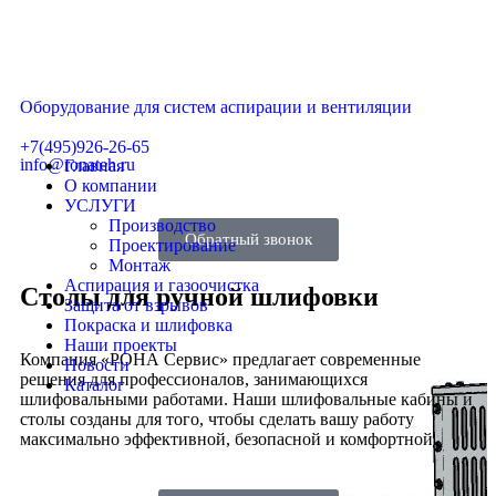
Оборудование для систем аспирации и вентиляции
+7(495)926-26-65
info@ronateh.ru
Главная
О компании
УСЛУГИ
Производство
Обратный звонок
Проектирование
Монтаж
Аспирация и газоочистка
Столы для ручной шлифовки
Защита от взрывов
Покраска и шлифовка
Наши проекты
Компания «РОНА Сервис» предлагает современные
Новости
решения для профессионалов, занимающихся
Каталог
шлифовальными работами. Наши шлифовальные кабины и
столы созданы для того, чтобы сделать вашу работу
максимально эффективной, безопасной и комфортной.