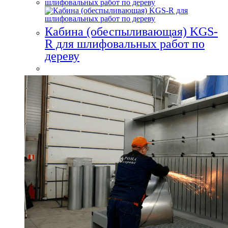
Кабина (обеспыливающая) KGS-
R для шлифовальных работ по
дереву