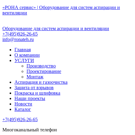
Перейти
«РОНА сервис» | Оборудование для систем аспирации и
к
вентиляции
содержимому
Оборудование для систем аспирации и вентиляции
+7(495)926-26-65
info@ronateh.ru
Главная
О компании
УСЛУГИ
Производство
Проектирование
Монтаж
Аспирация и газоочистка
Защита от взрывов
Покраска и шлифовка
Наши проекты
Новости
Каталог
+7(495)926-26-65
Многоканальный телефон