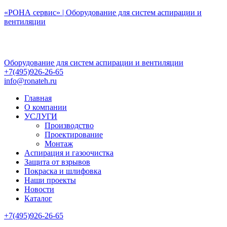
Перейти
«РОНА сервис» | Оборудование для систем аспирации и
к
вентиляции
содержимому
Оборудование для систем аспирации и вентиляции
+7(495)926-26-65
info@ronateh.ru
Главная
О компании
УСЛУГИ
Производство
Проектирование
Монтаж
Аспирация и газоочистка
Защита от взрывов
Покраска и шлифовка
Наши проекты
Новости
Каталог
+7(495)926-26-65